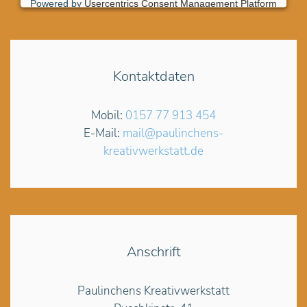
Powered by
Usercentrics Consent Management Platform
Kontaktdaten
Mobil:
0157 77 913 454
E-Mail:
mail@paulinchens-
kreativwerkstatt.de
Anschrift
Paulinchens Kreativwerkstatt